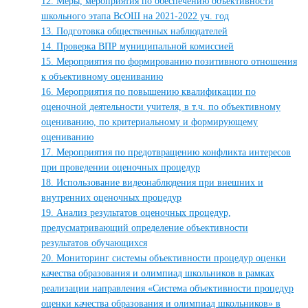
12. Меры, мероприятия по обеспечению объективности
школьного этапа ВсОШ на 2021-2022 уч. год
13. Подготовка общественных наблюдателей
14. Проверка ВПР муниципальной комиссией
15. Мероприятия по формированию позитивного отношения
к объективному оцениванию
16. Мероприятия по повышению квалификации по
оценочной деятельности учителя, в т.ч. по объективному
оцениванию, по критериальному и формирующему
оцениванию
17. Мероприятия по предотвращению конфликта интересов
при проведении оценочных процедур
18. Использование видеонаблюдения при внешних и
внутренних оценочных процедур
19. Анализ результатов оценочных процедур,
предусматривающий определение объективности
результатов обучающихся
20. Мониторинг системы объективности процедур оценки
качества образования и олимпиад школьников в рамках
реализации направления «Система объективности процедур
оценки качества образования и олимпиад школьников» в