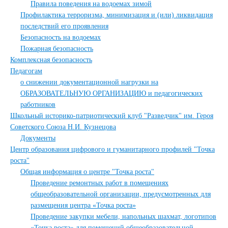
Правила поведения на водоемах зимой
Профилактика терроризма, минимизация и (или) ликвидация
последствий его проявления
Безопасность на водоемах
Пожарная безопасность
Комплексная безопасность
Педагогам
о снижении документационной нагрузки на
ОБРАЗОВАТЕЛЬНУЮ ОРГАНИЗАЦИЮ и педагогических
работников
Школьный историко-патриотический клуб "Разведчик" им. Героя
Советского Союза Н.И. Кузнецова
Документы
Центр образования цифрового и гуманитарного профилей "Точка
роста"
Общая информация о центре "Точка роста"
Проведение ремонтных работ в помещениях
общеобразовательной организации, предусмотренных для
размещения центра «Точка роста»
Проведение закупки мебели, напольных шахмат, логотипов
«Точка роста» для помещений общеобразовательной