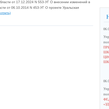
бласти от 17.12.2024 N 553-УГ О внесении изменений в
сти от 06.10.2014 N 453-УГ О проекте Уральская
отреть)
06.
Упр
по
ПР
ШК
ЦИ
ШК
06.
Упр
по
ФЕ
«З