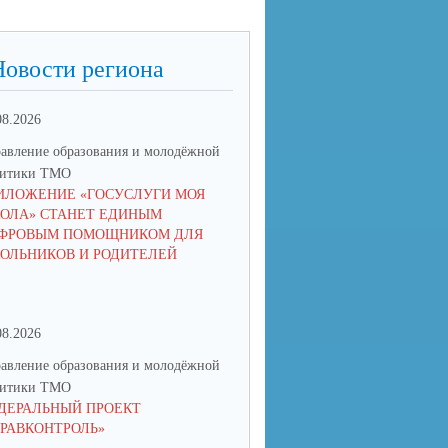
Новости региона
08.2026
03.08.2026
авление образования и молодёжной
Управление образования и мол
литики ТМО
политики ТМО
ИЛОЖЕНИЕ «ГОСУСЛУГИ МОЯ
25 АВГУСТА В СВЕРДЛОВСК
ОЛА» СТАНЕТ ЕДИНЫМ
ОБЛАСТИ ПРОЙДЁТ АВГУСТ
ФРОВЫМ ПОМОЩНИКОМ ДЛЯ
ПЕДАГОГИЧЕСКОЕ СОВЕЩА
ОЛЬНИКОВ И РОДИТЕЛЕЙ
2026
08.2026
17.06.2026
авление образования и молодёжной
Управление образования и мол
литики ТМО
политики ТМО
ДЕРАЛЬНЫЙ ПРОЕКТ
ЮНЫЙ ТАЛАНТ ИЗ ТАЛИЦЫ
ДРАВКОНТРОЛЬ»
ПОКОРЯЕТ РОССИЮ: КСЕНИ