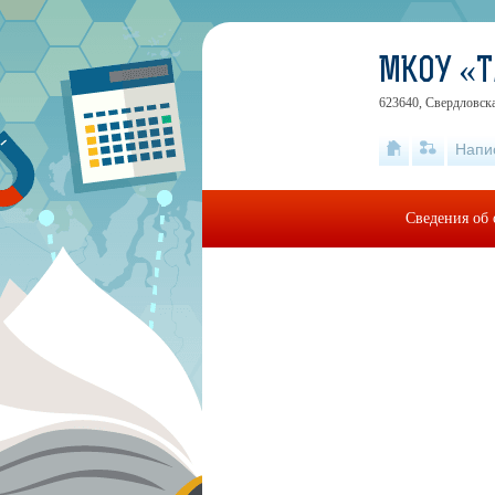
МКОУ «Т
623640, Свердловска
Напи
Сведения об 