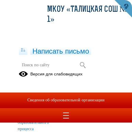
МКОУ «ТАЛИЦКАЯ СОШ №
1»
Написать письмо
Информация для родителей
Версия для слабовидящих
Выписка из
Профильное
устава
обучение
школы о
Сведения об образовательной организации
правах и
обязанностях
участников
образовательного
процесса