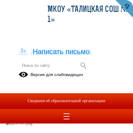
МКОУ «ТАЛИЦКАЯ СОШ №
1»
Написать письмо
Цифровая образовательная среда
Версия для слабовидящих
Слышали про цифровую образовательную среду, но не знаете
подробностей?
Сведения об образовательной организации
Сегодня познакомимся с сутью федерального проекта.
Смотрите карточки с подробностями
ниже.