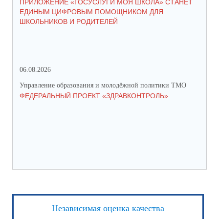
ПРИЛОЖЕНИЕ «ГОСУСЛУГИ МОЯ ШКОЛА» СТАНЕТ
25
ЕДИНЫМ ЦИФРОВЫМ ПОМОЩНИКОМ ДЛЯ
АВ
ШКОЛЬНИКОВ И РОДИТЕЛЕЙ
202
06.08.2026
17.
Управление образования и молодёжной политики ТМО
Упр
ФЕДЕРАЛЬНЫЙ ПРОЕКТ «ЗДРАВКОНТРОЛЬ»
ЮН
КС
НА
Независимая оценка качества