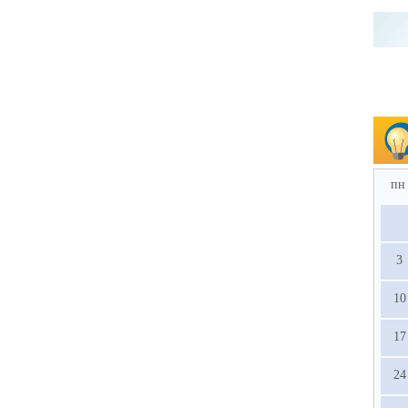
пн
3
10
17
24