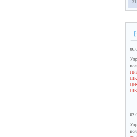
31
06.
Упр
по
ПР
ШК
ЦИ
ШК
03.
Упр
по