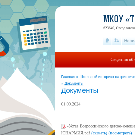
МКОУ «Т
623640, Свердловска
Напи
Сведения об 
Главная
»
Школьный историко-патриотичес
»
Документы
Документы
01.09.2024
-Устав Всероссийского детско-юнош
ЮНАРМИЯ.pdf
(скачать)
(посмотреть)