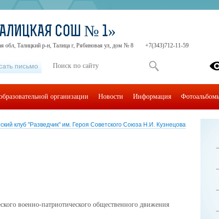
АЛИЦКАЯ СОШ № 1»
я обл, Талицкий р-н, Талица г, Рябиновая ул, дом № 8
+7(343)712-11-59
сать письмо
образовательной организации
Новости
Информация
Фотоальбом
кий клуб "Разведчик" им. Героя Советского Союза Н.И. Кузнецова
еского военно-патриотического общественного движения