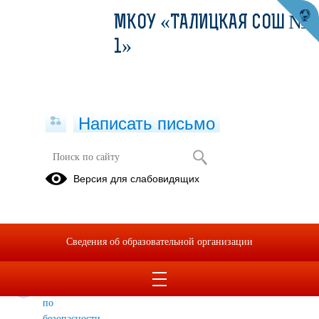
МКОУ «ТАЛИЦКАЯ СОШ №
1»
Написать письмо
ЛОЛ 2025
Версия для слабовидящих
Распоряжение
График
Приказ о
Об
работы
создании
организации
кружков
ЛОЛ
Сведения об образовательной организации
работы ЛОЛ
2025
Иструкции
по
безопасности