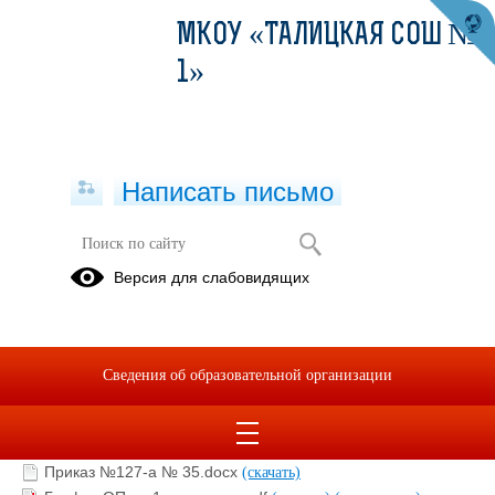
МКОУ «ТАЛИЦКАЯ СОШ №
1»
Написать письмо
5. Анализ результатов школьного
Версия для слабовидящих
мониторинга обеспечения
объективности оценочных процедур
03.06.2021
Сведения об образовательной организации
Аналитическая справка.docx
(скачать)
Приказ №127-а № 35.docx
(скачать)