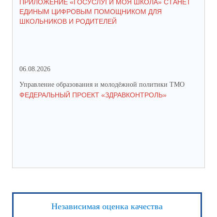
ПРИЛОЖЕНИЕ «ГОСУСЛУГИ МОЯ ШКОЛА» СТАНЕТ
25
ЕДИНЫМ ЦИФРОВЫМ ПОМОЩНИКОМ ДЛЯ
АВ
ШКОЛЬНИКОВ И РОДИТЕЛЕЙ
202
06.08.2026
17.
Управление образования и молодёжной политики ТМО
Упр
ФЕДЕРАЛЬНЫЙ ПРОЕКТ «ЗДРАВКОНТРОЛЬ»
ЮН
КС
НА
Независимая оценка качества