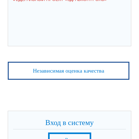
КС
НА
Независимая оценка качества
Вход в систему