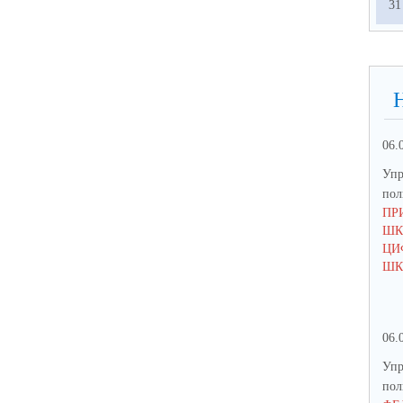
31
06.
Упр
по
ПР
ШК
ЦИ
ШК
06.
Упр
по