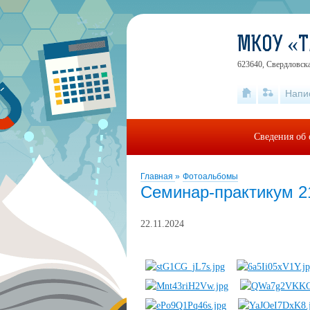
МКОУ «Т
623640, Свердловска
Напи
Сведения об 
Главная
»
Фотоальбомы
Семинар-практикум 21
22.11.2024