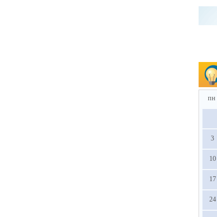
пн
3
10
17
24