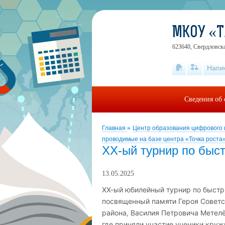
МКОУ «Т
623640, Свердловска
Напи
Сведения об 
Главная
»
Центр образования цифрового 
проводимые на базе центра «Точка роста
ХХ-ый турнир по бы
13.05.2025
ХХ-ый юбилейный турнир по быст
посвященный памяти Героя Советс
района, Василия Петровича Метел
где приняли участие ученики круж