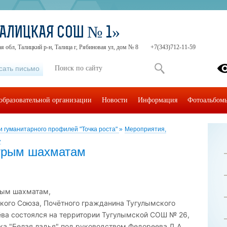
АЛИЦКАЯ СОШ № 1»
я обл, Талицкий р-н, Талица г, Рябиновая ул, дом № 8
+7(343)712-11-59
сать письмо
образовательной организации
Новости
Информация
Фотоальбом
и гуманитарного профилей "Точка роста"
»
Мероприятия,
»
стрым шахматам
рым шахматам,
кого Союза, Почётного гражданина Тугулымского
ёва состоялся на территории Тугулымской СОШ № 26,
ка "Белая ладья" под руководством Федореева Д.А.