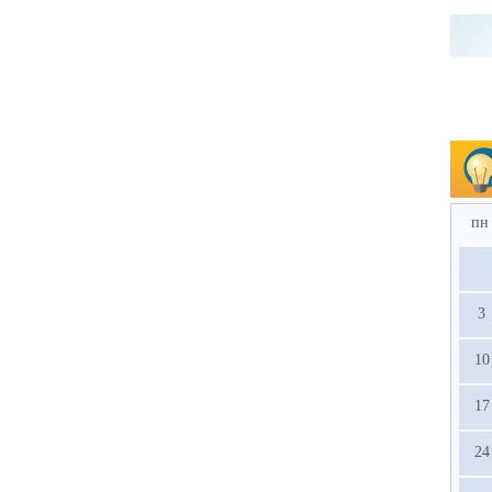
пн
3
10
17
24