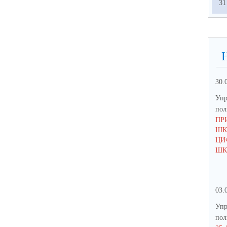
31
30.
Упр
по
ПР
ШК
ЦИ
ШК
03.
Упр
по